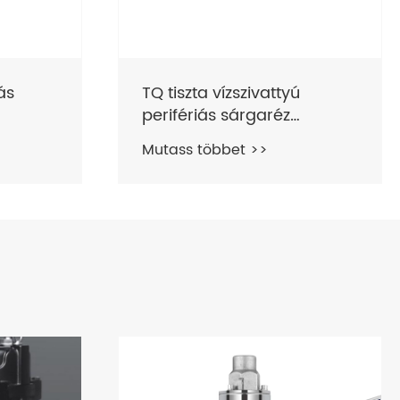
Perifériás örvényszivattyú
tiszta vízhez
Mutass többet >>