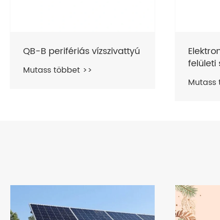
Elektromos perifériás
PM soro
felületi szivattyú
örvénys
Mutass többet >>
Mutass 