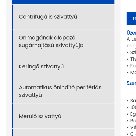
Centrifugális szivattyú
t
Üze
Önmagának alapozó
A L
sugárhajtású szivattyúja
meg
• S
• Ti
• F
Keringő szivattyú
• M
Sze
Automatikus önindító perifériás
szivattyú
• S
• 1
• E
Merülő szivattyú
• R
• V
• C