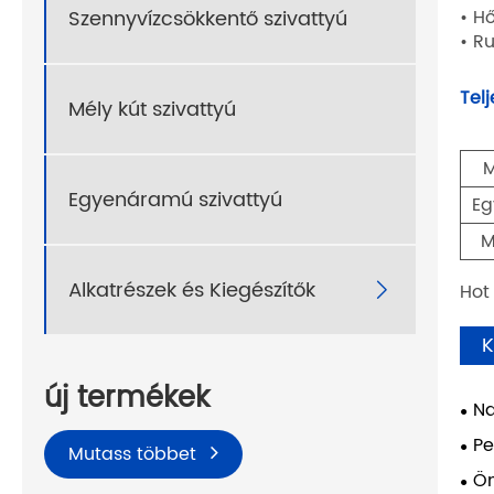
Szennyvízcsökkentő szivattyú
• H
• R
Tel
Mély kút szivattyú
M
Egyenáramú szivattyú
Eg
M
Alkatrészek és Kiegészítők

Hot 
K
új termékek
Na
Pe
Mutass többet
Ön