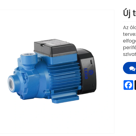
Új 
Az ól
terve
elfog
perif
sziva