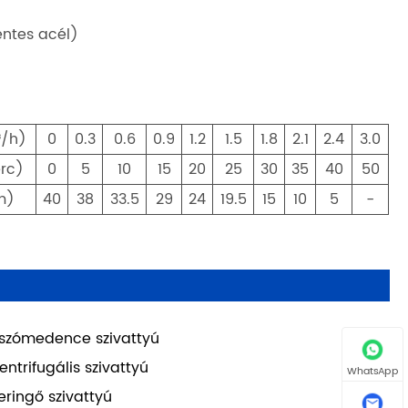
entes acél)
³/h)
0
0.3
0.6
0.9
1.2
1.5
1.8
2.1
2.4
3.0
rc)
0
5
10
15
20
25
30
35
40
50
m)
40
38
33.5
29
24
19.5
15
10
5
-
szómedence szivattyú
entrifugális szivattyú
WhatsApp
eringő szivattyú