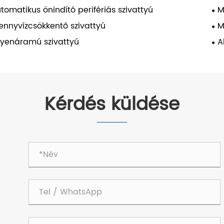
tomatikus önindító perifériás szivattyú
M
ennyvízcsökkentő szivattyú
M
yenáramú szivattyú
A
Kérdés küldése