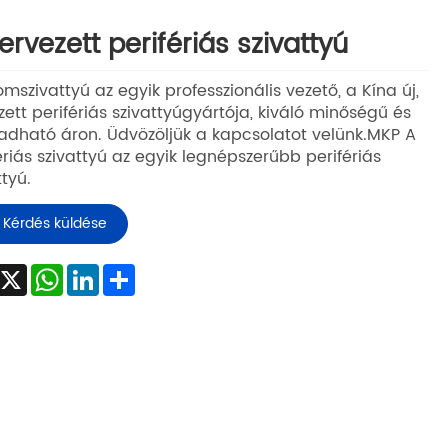
tervezett perifériás szivattyú
omszivattyú az egyik professzionális vezető, a Kína új,
zett perifériás szivattyúgyártója, kiváló minőségű és
adható áron. Üdvözöljük a kapcsolatot velünk.MKP A
ériás szivattyú az egyik legnépszerűbb perifériás
ttyú.
Kérdés küldése
Facebook
X
WhatsApp
LinkedIn
Share