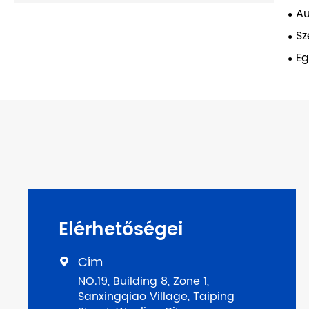
Au
Sz
Eg
Elérhetőségei
Cím

NO.19, Building 8, Zone 1,
Sanxingqiao Village, Taiping