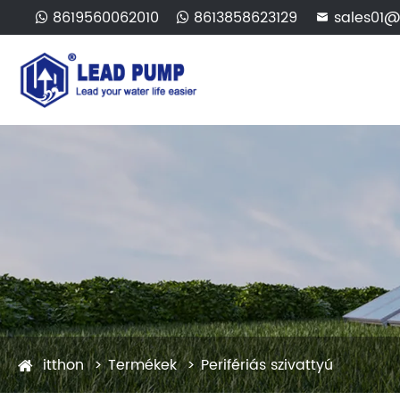
8619560062010
8613858623129
sales01@

itthon
Termékek
Perifériás szivattyú