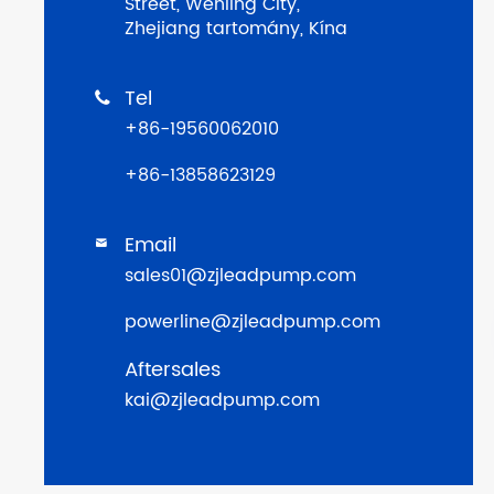
Street, Wenling City,
Zhejiang tartomány, Kína
Tel

+86-19560062010
+86-13858623129
Email

sales01@zjleadpump.com
powerline@zjleadpump.com
Aftersales
kai@zjleadpump.com