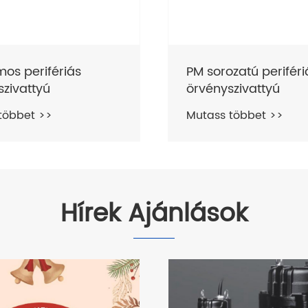
zatú perifériás
TQ tiszta vízszivattyú
zivattyú
perifériás sárgaréz
járókerékkel
többet >>
Mutass többet >>
Hírek Ajánlások