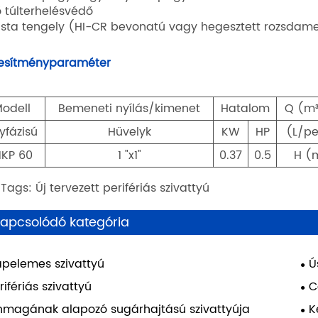
ő túlterhelésvédő
usta tengely (HI-CR bevonatú vagy hegesztett rozsdam
jesítményparaméter
odell
Bemeneti nyílás/kimenet
Hatalom
Q (m
yfázisú
Hüvelyk
KW
HP
(L/pe
KP 60
1 "x1"
0.37
0.5
H (
Tags: Új tervezett perifériás szivattyú
apcsolódó kategória
pelemes szivattyú
Ú
rifériás szivattyú
C
magának alapozó sugárhajtású szivattyúja
K