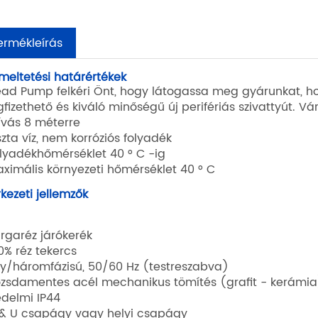
ermékleírás
meltetési határértékek
ead Pump felkéri Önt, hogy látogassa meg gyárunkat, ho
fizethető és kiváló minőségű új perifériás szivattyút. Vá
zívás 8 méterre
szta víz, nem korróziós folyadék
olyadékhőmérséklet 40 ° C -ig
aximális környezeti hőmérséklet 40 ° C
rkezeti jellemzők
árgaréz járókerék
00% réz tekercs
gy/háromfázisú, 50/60 Hz (testreszabva)
ozsdamentes acél mechanikus tömítés (grafit - kerámia
édelmi IP44
 & U csapágy vagy helyi csapágy