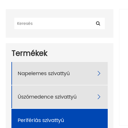
Termékek
Napelemes szivattyú

Úszómedence szivattyú

Perifériás szivattyú