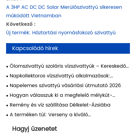
A 3HP AC DC DC Solar Merülőszivattyú sikeresen
működött Vietnamban
Következő :
Új termék: Háztartási nyomásfokozó szivattyú
Kapcsolódó hírek
Ólomszivattyú szoláris vízszivattyúk – Kereskedői
útmutató
Napkollektoros vízszivattyú alkalmazások:
mezőgazdaság, állattenyésztés és otthoni
Napelemes szivattyú vásárlási útmutató 2026
felhasználás
Hogyan válasszuk ki a megfelelő mélykút-
szivattyút a gazdasághoz?
Remény és víz szállítása Délkelet-Ázsiába
A terméken túl: Verseny a kiváló
szolgáltatásokkal egy árvezérelt világban
Hagyj üzenetet