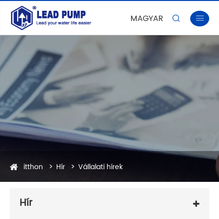
MAGYAR


itthon
Hír
Vállalati hírek
Hír