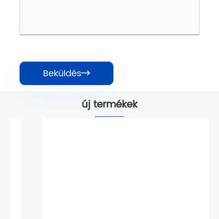
Beküldés

új termékek