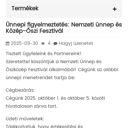
Termékek
Ünnepi figyelmeztetés: Nemzeti ünnep és
Közép-Őszi Fesztivál
2025-09-30
4
Hagyj üzenetet
Tisztelt Ügyfeleink és Partnereink!
Szeretettel köszöntjük a Nemzeti Ünnep és
Őszközép Fesztivál alkalmából! Cégünk az alábbi
ünnepi menetrendet tartja be:
Cégbezárás:
Cégünk 2025. október 1. és október 5. között
hivatalosan zárva tart.
Üzleti műveletek:
Tájékoztatjuk, hogy értékesítési és