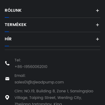
RÓLUNK
TERMÉKEK
HÍR
Tel:

+86-19560062010
Email:

sales01@zjleadpump.com
Cím: NO.19, Building 8, Zone 1, Sanxingqiao
Village, Taiping Street, Wenling City,

Zhejiang tartomány, Kína