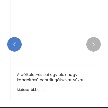


A délkelet-ázsiai ügyfelek nagy
kapacitású centrifugálszivattyúkat
biztosítanak a monszun-szezonra
Mutass többet >>
készülve